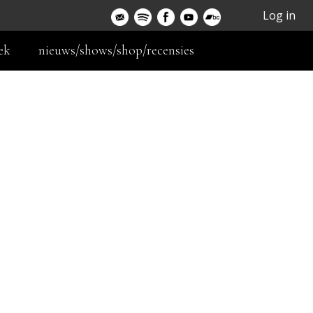
Log in
ek
nieuws/shows/shop/recensies